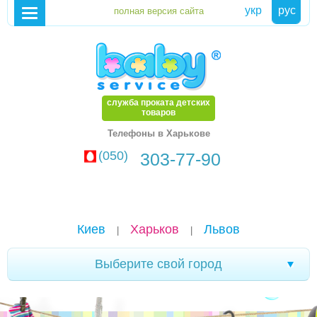
укр
рус
служба проката детских
товаров
Телефоны в Харькове
(050)
303-77-90
Киев
Харьков
Львов
|
|
Выберите свой город
Хмельницкий
Каменское
Мариуполь
|
|
|
Белая Церковь
Александрия
Чернигов
|
|
|