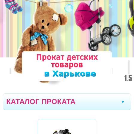
Стрый
Дрогобыч
Херсон
Тернополь
|
|
|
|
Ивано-Франковск
Моршин
Трускавец
|
|
|
Севастополь
Черновцы
Кривой Рог
|
|
|
Ялта
Мелитополь
Кременчуг
|
|
|
Новомоcковск
Кишинев
Северодонецк
|
|
|
Полтава
Кропивницкий
Луганск
|
|
|
Черкассы
Борисполь
Винница
Сумы
|
|
|
|
Днепр
Одесса
Николаев
Запорожье
|
|
|
|
КАТАЛОГ ПРОКАТА
Житомир
Луцк
Вараш
Бровары
|
|
|
|
ТЕХНИКА KARCHER И РАЗНОЕ
Ровно
АВТОКРЕСЛА