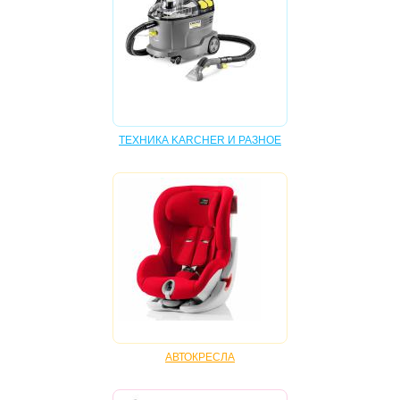
КОЛЯСКИ
ВЕСЫ ДЕТСКИЕ
КАЧЕЛИ, УКАЧИВАЮЩИЕ ЦЕНТРЫ
КРЕСЛА-КАЧАЛКИ (ШЕЗЛОНГИ)
КРОВАТКИ, КОКОНЫ
ТЕХНИКА KARCHER И РАЗНОЕ
КРОВАТЬ-МАНЕЖИ
МАНЕЖИ, ОГРАЖДЕНИЯ
МОЛОКООТСОСЫ
НЕБУЛАЙЗЕРЫ, ФОТОЛАМПЫ, БИЛИТЕСТ,
ОЗОНАТОР
ПРЫГУНКИ
АВТОКРЕСЛА
РАДИОНЯНИ, ВИДЕОНЯНИ
РАЗВИВАЮЩИЕ ИГРУШКИ