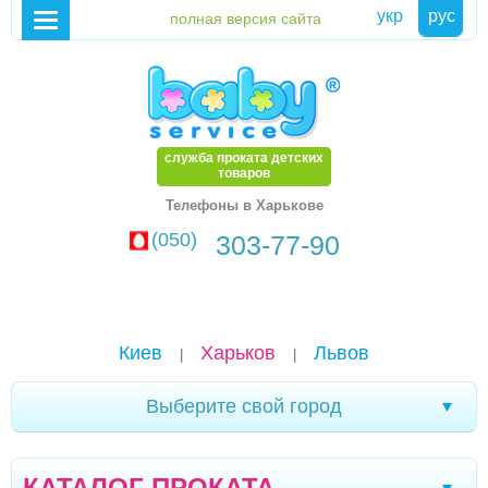
укр
рус
служба проката детских
товаров
Телефоны в Харькове
(050)
303-77-90
Киев
Харьков
Львов
|
|
Выберите свой город
Хмельницкий
Каменское
Мариуполь
|
|
|
КАТАЛОГ ПРОКАТА
Белая Церковь
Александрия
Чернигов
|
|
|