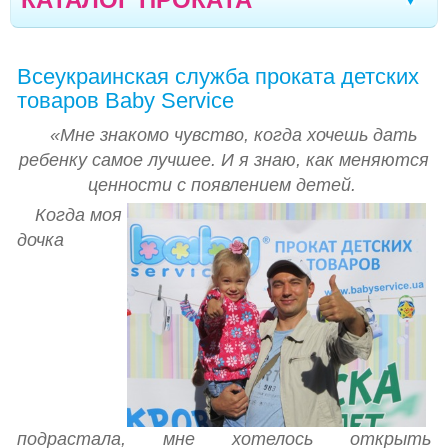
ТЕХНИКА KARCHER И РАЗНОЕ
Стрый
Дрогобыч
Херсон
Тернополь
|
|
|
|
Всеукраинская служба проката детских
АВТОКРЕСЛА
Ивано-Франковск
Моршин
Трускавец
|
|
|
товаров Baby Service
КОЛЯСКИ
Севастополь
Черновцы
Кривой Рог
|
|
|
«Мне знакомо чувство, когда хочешь дать
ВЕСЫ ДЕТСКИЕ
Ялта
Мелитополь
Кременчуг
ребенку самое лучшее. И я знаю, как меняются
|
|
|
ценности с появлением детей.
КАЧЕЛИ, УКАЧИВАЮЩИЕ ЦЕНТРЫ
Новомоcковск
Кишинев
Северодонецк
|
|
|
Когда моя
КРЕСЛА-КАЧАЛКИ (ШЕЗЛОНГИ)
Полтава
Кропивницкий
Луганск
дочка
|
|
|
КРОВАТКИ, КОКОНЫ
Черкассы
Борисполь
Винница
Сумы
|
|
|
|
КРОВАТЬ-МАНЕЖИ
Днепр
Одесса
Николаев
Запорожье
|
|
|
|
МАНЕЖИ, ОГРАЖДЕНИЯ
Житомир
Луцк
Вараш
Бровары
|
|
|
|
МОЛОКООТСОСЫ
Ровно
НЕБУЛАЙЗЕРЫ, ФОТОЛАМПЫ, БИЛИТЕСТ,
подрастала, мне хотелось открыть
ОЗОНАТОР