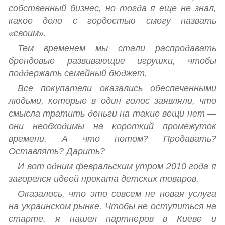
собственный бизнес, но тогда я еще не знал,
ПРЫГУНКИ
какое дело с гордостью смогу назвать
«‎своим».
РАДИОНЯНИ, ВИДЕОНЯНИ
Тем временем мы стали распродавать
РАЗВИВАЮЩИЕ ИГРУШКИ
брендовые развивающие игрушки, чтобы
МУЗЫКАЛЬНЫЕ ИГРОВЫЕ СТОЛИКИ
поддержать семейный бюджет.
Все покупатели оказались обеспеченными
РЮКЗАКИ, ПЕРЕНОСКИ, СЛИНГИ
людьми, которые в один голос заявляли, что
СТЕРИЛИЗАТОРЫ
смысла тратить деньги на такие вещи нет —
они необходимы на короткий промежуток
СТУЛЬЧИКИ ДЛЯ КОРМЛЕНИЯ
времени. А что потом? Продавать?
ТРЕНАЖЕРЫ
Оставлять? Дарить?
И вот одним февральским утром 2010 года я
ХОДУНКИ, БЕГУНКИ, ТОЛКАТЕЛИ
загорелся идеей проката детских товаров.
КОМПЛЕКТИ ДЛЯ КЛІНІНГУ
Оказалось, что это совсем не новая услуга
на украинском рынке. Чтобы не оступиться на
ДЕТСКИЕ ПРАЗДНИКИ
старте, я нашел партнеров в Киеве и