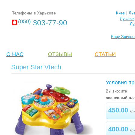
Телефоны в Харькове
Киев
|
Ль
Луганск
(050)
303-77-90
Су
Baby Servic
О НАС
ОТЗЫВЫ
CТАТЬИ
Super Star Vtech
Условия пр
Вы вносите
авансовый пла
450.00
гр
400.00
гр