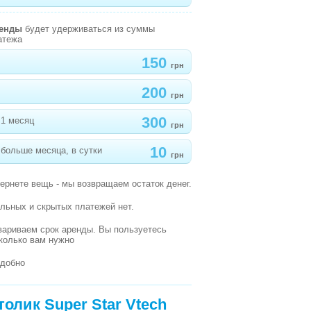
ренды
будет удерживаться из суммы
атежа
150
грн
200
грн
300
 1 месяц
грн
10
больше месяца, в сутки
грн
вернете вещь - мы возвращаем остаток денег.
льных и скрытых платежей нет.
вариваем срок аренды. Вы пользуетесь
сколько вам нужно
удобно
лик Super Star Vtech