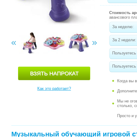
Стоимость а
авансового пл
За неделю:
За 2 недели:
Пользуетесь
Пользуетесь 
Когда вы 
Как это работает?
Дополните
Мы не ого
столько, 
Просто и 
Музыкальный обучающий игровой сто