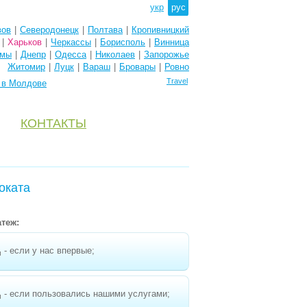
укр
рус
вов
|
Северодонецк
|
Полтава
|
Кропивницкий
|
Харьков
|
Черкассы
|
Борисполь
|
Винница
мы
|
Днепр
|
Одесса
|
Николаев
|
Запорожье
Житомир
|
Луцк
|
Вараш
|
Бровары
|
Ровно
Travel
e в Молдове
КОНТАКТЫ
оката
теж:
- если у нас впервые;
н
- если пользовались нашими услугами;
н