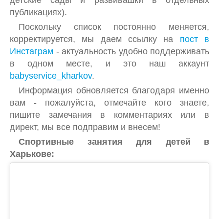
детские сады и развивашки в отдельных
публикациях).
ПРЫГУНКИ
Поскольку список постоянно меняется,
РАДИОНЯНИ, ВИДЕОНЯНИ
корректируется, мы даем ссылку на
пост в
Инстаграм
- актуальность удобно поддерживать
РАЗВИВАЮЩИЕ ИГРУШКИ
в одном месте, и это наш аккаунт
МУЗЫКАЛЬНЫЕ ИГРОВЫЕ СТОЛИКИ
babyservice_kharkov
.
РЮКЗАКИ, ПЕРЕНОСКИ, СЛИНГИ
Информация обновляется благодаря именно
вам - пожалуйста, отмечайте кого знаете,
СТЕРИЛИЗАТОРЫ
пишите замечания в комментариях или в
СТУЛЬЧИКИ ДЛЯ КОРМЛЕНИЯ
директ, мы все подправим и внесем!
Спортивные занятия для детей в
ТРЕНАЖЕРЫ
Харькове:
ХОДУНКИ, БЕГУНКИ, ТОЛКАТЕЛИ
КОМПЛЕКТИ ДЛЯ КЛІНІНГУ
ДЕТСКИЕ ПРАЗДНИКИ