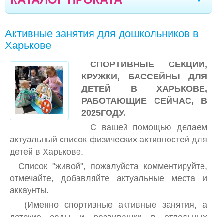
ТЕХНИКА KARCHER И РАЗНОЕ
Хмельницкий
Каменское
Мариуполь
|
|
|
Активные занятия для дошкольников в
АВТОКРЕСЛА
Белая Церковь
Александрия
Чернигов
|
|
|
Харькове
КОЛЯСКИ
Стрый
Дрогобыч
Херсон
Тернополь
|
|
|
|
СПОРТИВНЫЕ СЕКЦИИ,
ВЕСЫ ДЕТСКИЕ
Ивано-Франковск
КРУЖКИ, БАССЕЙНЫ ДЛЯ
Моршин
Трускавец
|
|
|
ДЕТЕЙ В ХАРЬКОВЕ,
КАЧЕЛИ, УКАЧИВАЮЩИЕ ЦЕНТРЫ
Севастополь
Кишинев
Северодонецк
|
|
|
РАБОТАЮЩИЕ СЕЙЧАС, В
КРЕСЛА-КАЧАЛКИ (ШЕЗЛОНГИ)
2025ГОДУ.
Полтава
Кропивницкий
Луганск
|
|
|
С вашей помощью делаем
КРОВАТКИ, КОКОНЫ
Черкассы
Борисполь
Винница
Сумы
|
|
|
|
актуальный список физических активностей для
КРОВАТЬ-МАНЕЖИ
детей в Харькове.
Днепр
Одесса
Николаев
Запорожье
|
|
|
|
МАНЕЖИ, ОГРАЖДЕНИЯ
Список "живой", пожалуйста комментируйте,
Житомир
Луцк
Вараш
Бровары
|
|
|
|
отмечайте, добавляйте актуальные места и
МОЛОКООТСОСЫ
аккаунты.
Ровно
НЕБУЛАЙЗЕРЫ, ФОТОЛАМПЫ, БИЛИТЕСТ,
(Именно спортивные активные занятия, а
ОЗОНАТОР