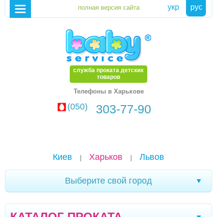
укр
рус
служба проката детских
товаров
Телефоны в Харькове
(050)
303-77-90
Киев
Харьков
Львов
|
|
Выберите свой город
Черновцы
Кривой Рог
Ялта
|
|
|
КАТАЛОГ ПРОКАТА
Мелитополь
Кременчуг
Новомоcковск
|
|
|