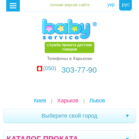
укр
рус
служба проката детских
товаров
Телефоны в Харькове
(050)
303-77-90
Киев
Харьков
Львов
|
|
Выберите свой город
Трускавец
Севастополь
Черновцы
|
|
|
КАТАЛОГ ПРОКАТА
Кривой Рог
Ялта
Мелитополь
|
|
|