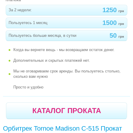
1250
-
ВЕЛОТРЕНАЖЕР ENERGYFIT BC1200
За 2 недели:
грн
1500
ХОДУНКИ, БЕГУНКИ, ТОЛКАТЕЛИ
Пользуетесь 1 месяц
грн
КОМПЛЕКТИ ДЛЯ КЛІНІНГУ
50
Пользуетесь больше месяца, в сутки
грн
ДЕТСКИЕ ПРАЗДНИКИ
Когда вы вернете вещь - мы возвращаем остаток денег.
Дополнительных и скрытых платежей нет.
Мы не оговариваем срок аренды. Вы пользуетесь столько,
сколько вам нужно
Просто и удобно
КАТАЛОГ ПРОКАТА
Орбитрек Tornoe Madison C-515 Прокат