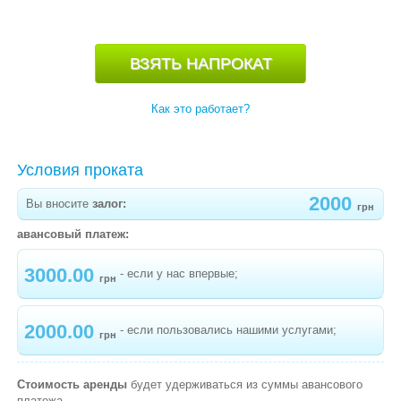
ПРЫГУНКИ
РАДИОНЯНИ, ВИДЕОНЯНИ
РАЗВИВАЮЩИЕ ИГРУШКИ
Как это работает?
МУЗЫКАЛЬНЫЕ ИГРОВЫЕ СТОЛИКИ
РЮКЗАКИ, ПЕРЕНОСКИ, СЛИНГИ
Условия проката
СТЕРИЛИЗАТОРЫ
2000
Вы вносите
залог:
грн
СТУЛЬЧИКИ ДЛЯ КОРМЛЕНИЯ
авансовый платеж:
ТРЕНАЖЕРЫ
3000.00
- если у нас впервые;
грн
-
СТЕППЕР TORNEO RITMO
2000.00
- если пользовались нашими услугами;
-
ВЕЛОТРЕНАЖЕР STINGRAY ST-2617-E
грн
-
ОРБИТРЕК TORNEO MADISON C-515
Стоимость аренды
будет удерживаться из суммы авансового
-
ОРБИТРЕК HOUSEFIT HB-81952ELM
платежа