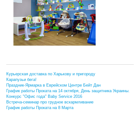
ПРЫГУНКИ
РАДИОНЯНИ, ВИДЕОНЯНИ
РАЗВИВАЮЩИЕ ИГРУШКИ
МУЗЫКАЛЬНЫЕ ИГРОВЫЕ СТОЛИКИ
РЮКЗАКИ, ПЕРЕНОСКИ, СЛИНГИ
СТЕРИЛИЗАТОРЫ
Курьерская доставка по Харькову и пригороду
Карапузьи бега!
СТУЛЬЧИКИ ДЛЯ КОРМЛЕНИЯ
Праздник-Ярмарка в Еврейском Центре Бейт Дан
График работы Проката на 14 октября, День защитника Украины.
ТРЕНАЖЕРЫ
Конкурс "Офис года" Baby Service 2016
Встреча-семинар про грудное вскармливание
ХОДУНКИ, БЕГУНКИ, ТОЛКАТЕЛИ
График работы Проката на 8 Марта
КОМПЛЕКТИ ДЛЯ КЛІНІНГУ
ДЕТСКИЕ ПРАЗДНИКИ