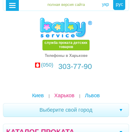
укр
рус
служба проката детских
товаров
Телефоны в Харькове
(050)
303-77-90
Киев
Харьков
Львов
|
|
Выберите свой город
Хмельницкий
Каменское
Мариуполь
|
|
|
КАТАЛОГ ПРОКАТА
Белая Церковь
Александрия
Чернигов
|
|
|