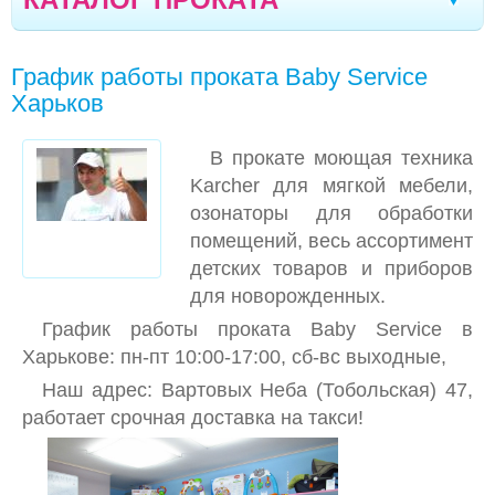
ТЕХНИКА KARCHER И РАЗНОЕ
Стрый
Дрогобыч
Херсон
Тернополь
|
|
|
|
График работы проката Baby Service
АВТОКРЕСЛА
Ивано-Франковск
Моршин
Трускавец
|
|
|
Харьков
КОЛЯСКИ
Севастополь
Черновцы
Кривой Рог
|
|
|
В прокате моющая техника
ВЕСЫ ДЕТСКИЕ
Ялта
Мелитополь
Кременчуг
|
|
|
Karcher для мягкой мебели,
КАЧЕЛИ, УКАЧИВАЮЩИЕ ЦЕНТРЫ
озонаторы для обработки
Новомоcковск
Кишинев
Северодонецк
|
|
|
помещений, весь ассортимент
КРЕСЛА-КАЧАЛКИ (ШЕЗЛОНГИ)
Полтава
Кропивницкий
Луганск
|
|
|
детских товаров и приборов
КРОВАТКИ, КОКОНЫ
для новорожденных.
Черкассы
Борисполь
Винница
Сумы
|
|
|
|
График работы проката Baby Service в
КРОВАТЬ-МАНЕЖИ
Днепр
Одесса
Николаев
Запорожье
|
|
|
|
Харькове: пн-пт 10:00-17:00, сб-вс выходные,
МАНЕЖИ, ОГРАЖДЕНИЯ
Наш адрес: Вартовых Неба (Тобольская) 47,
Житомир
Луцк
Вараш
Бровары
|
|
|
|
работает срочная доставка на такси!
МОЛОКООТСОСЫ
Ровно
НЕБУЛАЙЗЕРЫ, ФОТОЛАМПЫ, БИЛИТЕСТ,
ОЗОНАТОР