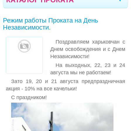
ТЕХНИКА KARCHER И РАЗНОЕ
Кременчуг
Новомоcковск
Хмельницкий
|
|
|
Режим работы Проката на День
АВТОКРЕСЛА
Каменское
Мариуполь
Белая Церковь
|
|
|
Независимости.
КОЛЯСКИ
Александрия
Чернигов
Стрый
|
|
|
Поздравляем харьковчан с
ВЕСЫ ДЕТСКИЕ
Дрогобыч
Херсон
Тернополь
Ивано-
|
|
|
Днем освобождения и с Днем
КАЧЕЛИ, УКАЧИВАЮЩИЕ ЦЕНТРЫ
Независимости!
Франковск
Моршин
Кишинев
|
|
|
На выходных, 22, 23 и 24
КРЕСЛА-КАЧАЛКИ (ШЕЗЛОНГИ)
Северодонецк
Полтава
Кропивницкий
|
|
|
августа мы не работаем!
КРОВАТКИ, КОКОНЫ
Луганск
Зато 19, 20 и 21 августа предпраздничная
Черкассы
Борисполь
Винница
|
|
|
|
КРОВАТЬ-МАНЕЖИ
акция - 10% на все качельки!
Сумы
Днепр
Одесса
Николаев
|
|
|
|
С праздником!
МАНЕЖИ, ОГРАЖДЕНИЯ
Запорожье
Житомир
Луцк
Вараш
|
|
|
|
МОЛОКООТСОСЫ
Бровары
Ровно
|
НЕБУЛАЙЗЕРЫ, ФОТОЛАМПЫ, БИЛИТЕСТ,
ОЗОНАТОР