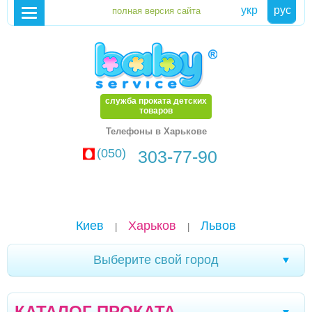
укр
рус
служба проката детских
товаров
Телефоны в Харькове
(050)
303-77-90
Киев
Харьков
Львов
|
|
Выберите свой город
Трускавец
Севастополь
Черновцы
|
|
|
КАТАЛОГ ПРОКАТА
Кривой Рог
Ялта
Мелитополь
|
|
|