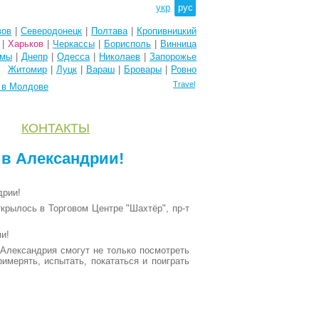
укр
рус
вов
|
Северодонецк
|
Полтава
|
Кропивницкий
|
Харьков
|
Черкассы
|
Борисполь
|
Винница
мы
|
Днепр
|
Одесса
|
Николаев
|
Запорожье
Житомир
|
Луцк
|
Вараш
|
Бровары
|
Ровно
Travel
e в Молдове
КОНТАКТЫ
 в Александрии!
дрии!
ткрылось в Торговом Центре "Шахтёр", пр-т
и!
Александрия смогут не только посмотреть
римерять, испытать, покататься и поиграть