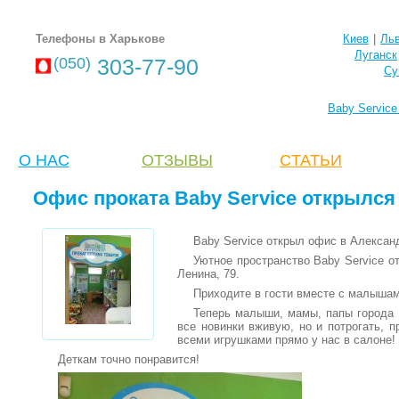
Телефоны в Харькове
Киев
|
Ль
Луганск
(050)
303-77-90
Су
Baby Servic
О НАС
ОТЗЫВЫ
CТАТЬИ
Офис проката Baby Service открылся
Baby Service открыл офис в Алексан
Уютное пространство Baby Service о
Ленина, 79.
Приходите в гости вместе с малышам
Теперь малыши, мамы, папы города 
все новинки вживую, но и потрогать, п
всеми игрушками прямо у нас в салоне!
Деткам точно понравится!