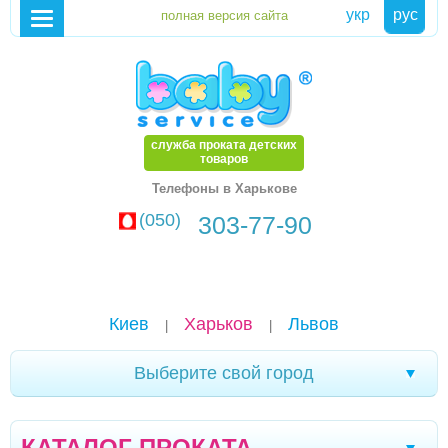
укр
рус
служба проката детских
товаров
Телефоны в Харькове
(050)
303-77-90
Киев
Харьков
Львов
|
|
Выберите свой город
Черновцы
Кривой Рог
Ялта
|
|
|
КАТАЛОГ ПРОКАТА
Мелитополь
Кременчуг
Новомоcковск
|
|
|