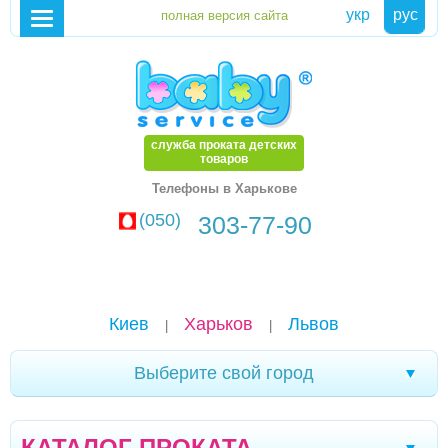
укр
рус
служба проката детских
товаров
Телефоны в Харькове
(050)
303-77-90
Киев
Харьков
Львов
|
|
Выберите свой город
Мариуполь
Белая Церковь
Александрия
|
|
|
КАТАЛОГ ПРОКАТА
Чернигов
Стрый
Дрогобыч
Тернополь
|
|
|
|