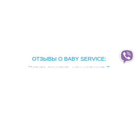
ОТЗЫВЫ О BABY SERVICE:
Хотите почитать или написать?
Copyright © Baby Service, 2005-2026
Тел.: ( 050 ) 303-77-90
office@babyservice.kh.ua
Стражей Неба (Тобольская) 47 , заезд с пр Науки
как
проехать