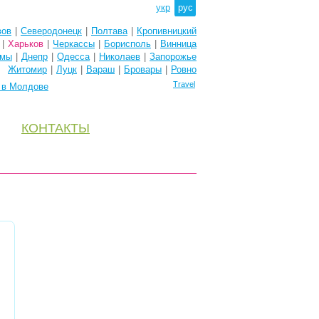
укр
рус
вов
|
Северодонецк
|
Полтава
|
Кропивницкий
|
Харьков
|
Черкассы
|
Борисполь
|
Винница
мы
|
Днепр
|
Одесса
|
Николаев
|
Запорожье
Житомир
|
Луцк
|
Вараш
|
Бровары
|
Ровно
Travel
e в Молдове
КОНТАКТЫ