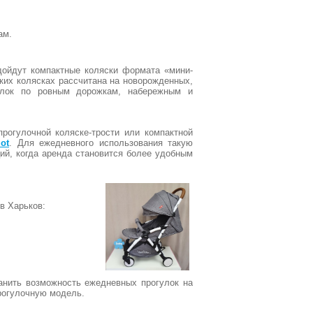
ам.
дойдут компактные коляски формата «мини-
аких колясках рассчитана на новорожденных,
улок по ровным дорожкам, набережным и
рогулочной коляске-трости или компактной
lot
. Для ежедневного использования такую
ий, когда аренда становится более удобным
в Харьков:
анить возможность ежедневных прогулок на
прогулочную модель.