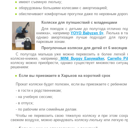
имеют съемную люльку;
оборудованы большими колесами с амортизацией;
обеспечивают комфортные прогулки даже по неровным дорог
Коляски для путешествий с младенцами
Для поездок с детьми до полугода отлично по
книжка», например
YOYO Babyzen 0+
. Люлька в т
однако амортизация лучше подходит для прог
парковым зонам.
Прогулочные коляски для детей от 6 месяцев
С полугода малыша уже можно перевозить в более легкой п
коляске-книжке, например:
MINI Buggy Easywalker
,
Carrello Pi
коляску можно приобрести, однако существует множество ситуац
решением:
Если вы приезжаете в Харьков на короткий срок
Прокат коляски будет полезен, если вы приезжаете с ребенком 
- в гости к родственникам;
- на учебную сессию;
- в отпуск;
- по рабочим или семейным делам.
Чтобы не перевозить свою тяжелую коляску и при этом сохр
свежем воздухе, можно арендовать коляску-люльку или легкую 