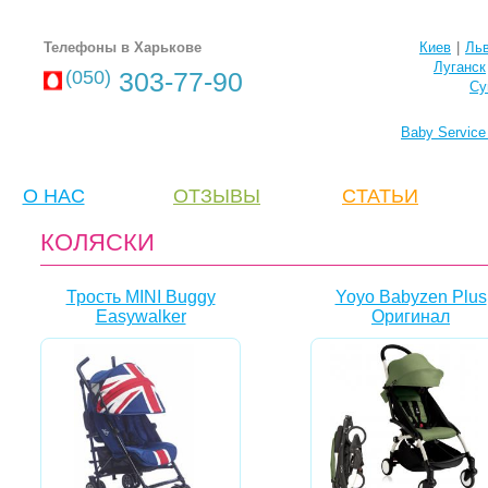
Телефоны в Харькове
Киев
|
Ль
Луганск
(050)
303-77-90
Су
Baby Servic
О НАС
ОТЗЫВЫ
CТАТЬИ
КОЛЯСКИ
Трость MINI Buggy
Yoyo Babyzen Plus
Easywalker
Оригинал