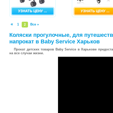
УЗНАТЬ ЦЕНУ ...
УЗНАТЬ ЦЕНУ ...
«
1
Все »
2
Коляски прогулочные, для путешест
напрокат в Baby Service Харьков
Прокат детских товаров Baby Service в Харькове предост
на все случаи жизни.