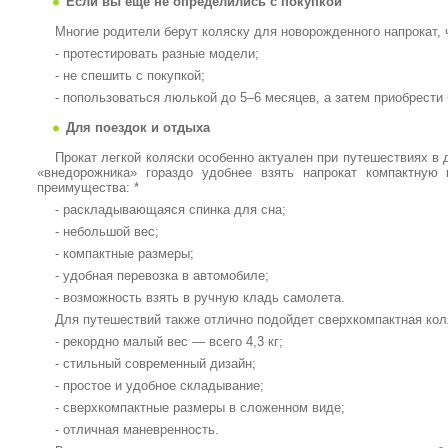
Если вы еще не определились с покупкой
Многие родители берут коляску для новорожденного напрокат,
- протестировать разные модели;
- не спешить с покупкой;
- попользоваться люлькой до 5–6 месяцев, а затем приобрести
Для поездок и отдыха
Прокат легкой коляски особенно актуален при путешествиях в 
«внедорожника» гораздо удобнее взять напрокат компактную
преимущества: *
- раскладывающаяся спинка для сна;
- небольшой вес;
- компактные размеры;
- удобная перевозка в автомобиле;
- возможность взять в ручную кладь самолета.
Для путешествий также отлично подойдет сверхкомпактная ко
- рекордно малый вес — всего 4,3 кг;
- стильный современный дизайн;
- простое и удобное складывание;
- сверхкомпактные размеры в сложенном виде;
- отличная маневренность.