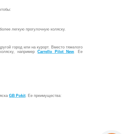
 чтобы:
 более легкую прогулочную коляску.
другой город или на курорт. Вместо тяжелого
 коляску, например
Carrello Pilot New
. Ее
ляска
GB Pokit
. Ее преимущества: