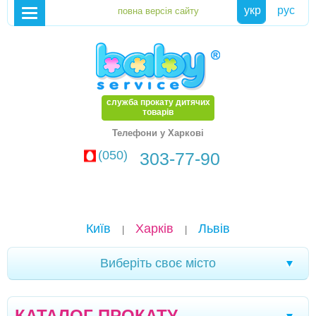
укр
рус
служба прокату дитячих
товарів
Телефони у Харкові
(050)
303-77-90
Київ
Харків
Львів
|
|
Виберіть своє місто
Кременчук
Новомоcковськ
Хмельницький
|
|
|
КАТАЛОГ ПРОКАТУ
Кам'янське
Маріуполь
Біла Церква
|
|
|