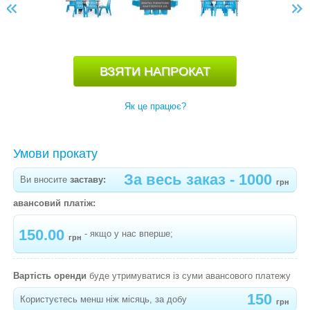
СТРИБУНЦI
РАДІОНЯНІ, ВІДЕОНЯНІ
РОЗВИВАЮЧІ ІГРАШКИ
РОЗВИВАЮЧI МУЗИЧНI СТОЛИКИ
Як це працює?
РЮКЗАКИ, СЛIНГИ
СТЕРИЛIЗАТОРИ
Умови прокату
СТIЛЬЦІ ДЛЯ ГОДУВАННЯ
За весь заказ - 1000
Ви вносите
заставу:
грн
ТРЕНАЖЕРИ
авансовий платіж:
ХОДУНКИ, ШТОВХАЧИ, БIГУНКИ
150.00
- якщо у нас вперше;
грн
АКЦІЙНІ КОМПЛЕКТИ ТЕХНІКИ
ДИТЯЧІ СВЯТА
Вартість оренди
буде утримуватися із суми авансового платежу
-
ГЕНЕРАТОР МИЛЬНИХ БУЛЬБАШОК
150
Користуєтесь менш ніж місяць, за добу
грн