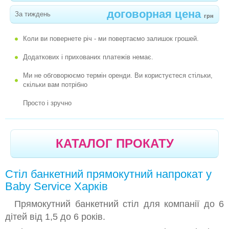
-
ІГРОВА КІМНАТА ДЕНЬ НАРОДЖЕННЯ
договорная цена
За тиждень
грн
-
КІМНАТА МАТЕРІ ТА ДИТИНИ
Коли ви повернете річ - ми повертаємо залишок грошей.
-
СТІЛ ДИТЯЧИЙ ПРЯМОКУТНИЙ
Додаткових і прихованих платежів немає.
-
СТІЛЕЦЬ ДЕРЕВ`ЯНИЙ
Ми не обговорюємо термін оренди. Ви користуєтеся стільки,
-
СТІЛЕЦЬ ПЛАСТИКОВИЙ
скільки вам потрібно
Просто і зручно
КАТАЛОГ ПРОКАТУ
Стіл банкетний прямокутний напрокат у
Baby Service Харків
Прямокутний банкетний стіл для компанії до 6
дітей від 1,5 до 6 років.