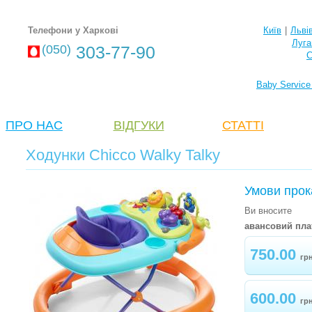
Телефони у Харкові
Київ
|
Льві
Луга
(050)
303-77-90
С
Baby Service
ПРО НАС
ВІДГУКИ
СТАТТІ
Ходунки Chicco Walky Talky
Умови прок
Ви вносите
авансовий пла
750.00
гр
600.00
гр