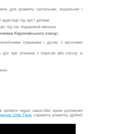
анель для розвитку тактильних, візуальних і
адаптації під зріст дитини.
орт під час подорожей малюка.
безпеки Європейського союзу:
механічними іграшками і дугою з веселими
 рух при зіткненні з порогом або спуску зі
енні.
ів зробити перші самостійні кроки допоможе
очок Little Tikes
сприяють розвитку дрібної