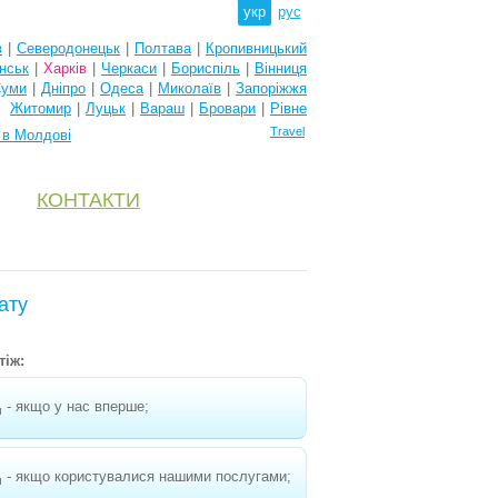
укр
рус
в
|
Северодонецьк
|
Полтава
|
Кропивницький
нськ
|
Харків
|
Черкаси
|
Бориспіль
|
Вінниця
уми
|
Дніпро
|
Одеса
|
Миколаїв
|
Запоріжжя
Житомир
|
Луцьк
|
Вараш
|
Бровари
|
Рівне
Travel
 в Молдові
КОНТАКТИ
ату
тіж:
- якщо у нас вперше;
н
- якщо користувалися нашими послугами;
н