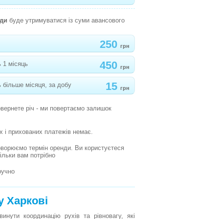
нди
буде утримуватися із суми авансового
250
грн
450
 1 місяць
грн
15
 більше місяця, за добу
грн
овернете річ - ми повертаємо залишок
х і прихованих платежів немає.
оворюємо термін оренди. Ви користуєтеся
кільки вам потрібно
ручно
у Харкові
нути координацію рухів та рівновагу, які