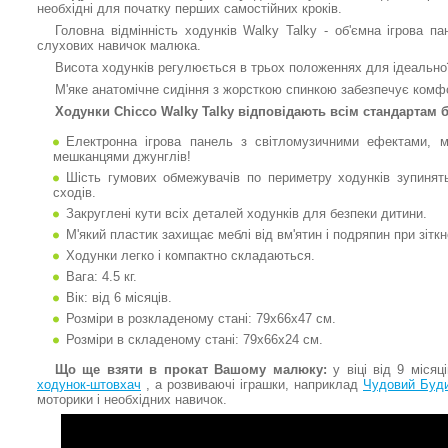
необхідні для початку перших самостійних кроків.
Головна відмінність ходунків Walky Talky - об'ємна ігрова п
слухових навичок малюка.
Висота ходунків регулюється в трьох положеннях для ідеальної 
М'яке анатомічне сидіння з жорсткою спинкою забезпечує комф
Ходунки Chicco Walky Talky відповідають всім стандартам 
Електронна ігрова панель з світломузичними ефектами, 
мешканцями джунглів!
Шість гумових обмежувачів по периметру ходунків зупинять
сходів.
Закруглені кути всіх деталей ходунків для безпеки дитини.
М'який пластик захищає меблі від вм'ятин і подряпин при зіткн
Ходунки легко і компактно складаються.
Вага: 4.5 кг.
Вік: від 6 місяців.
Розміри в розкладеному стані: 79х66х47 см.
Розміри в складеному стані: 79х66х24 см.
Що ще взяти в прокат Вашому малюку:
у віці від 9 місяц
ходунок-штовхач
, а розвиваючі іграшки, наприклад
Чудовий Будин
моторики і необхідних навичок.