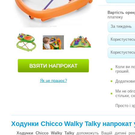
Вартість оре
платежу
За тиждень
Користуєтесь
Користуєтесь
Коли ви п
грошей.
Як це працює?
Додаткови
Ми не обг
стільки, с
Просто і з
Ходунки Chicco Walky Talky напрокат 
Ходунки Chicco Walky Talky
допоможуть Вашій дитині розви