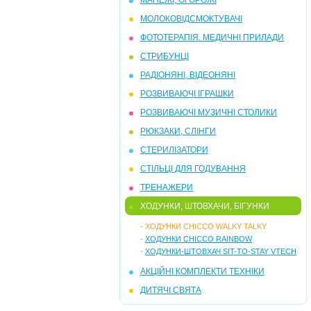
МАНЕЖІ, ОГОРОЖІ
МОЛОКОВІДСМОКТУВАЧІ
ФОТОТЕРАПІЯ. МЕДИЧНІ ПРИЛАДИ
СТРИБУНЦI
РАДІОНЯНІ, ВІДЕОНЯНІ
РОЗВИВАЮЧІ ІГРАШКИ
РОЗВИВАЮЧI МУЗИЧНI СТОЛИКИ
РЮКЗАКИ, СЛIНГИ
СТЕРИЛIЗАТОРИ
СТIЛЬЦІ ДЛЯ ГОДУВАННЯ
ТРЕНАЖЕРИ
ХОДУНКИ, ШТОВХАЧИ, БIГУНКИ
-
ХОДУНКИ CHICCO WALKY TALKY
-
ХОДУНКИ CHICCO RAINBOW
-
ХОДУНКИ-ШТОВХАЧ SIT-TO-STAY VTECH
АКЦІЙНІ КОМПЛЕКТИ ТЕХНІКИ
ДИТЯЧІ СВЯТА