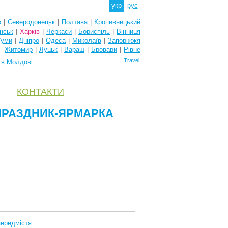
укр
рус
в
|
Северодонецьк
|
Полтава
|
Кропивницький
нськ
|
Харків
|
Черкаси
|
Бориспіль
|
Вінниця
уми
|
Дніпро
|
Одеса
|
Миколаїв
|
Запоріжжя
Житомир
|
Луцьк
|
Вараш
|
Бровари
|
Рівне
Travel
 в Молдові
КОНТАКТИ
й ПРАЗДНИК-ЯРМАРКА
передмістя