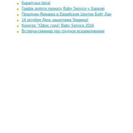
Карапузьи бега!
Графік роботи прокату Baby Service у Харкові
Праздник-Ярмарка в Еврейском Центре Бейт Дан
14 октября День защитника Украины!
Конкурс "Офис года" Baby Service 2016
Встреча-семинар про грудное вскармливание