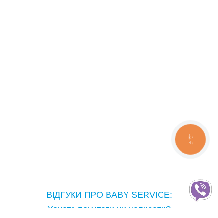
СТРИБУНЦI
РАДІОНЯНІ, ВІДЕОНЯНІ
РОЗВИВАЮЧІ ІГРАШКИ
РОЗВИВАЮЧI МУЗИЧНI СТОЛИКИ
РЮКЗАКИ, СЛIНГИ
СТЕРИЛIЗАТОРИ
СТIЛЬЦІ ДЛЯ ГОДУВАННЯ
ТРЕНАЖЕРИ
КНОПКА
ЗВ'ЯЗКУ
ХОДУНКИ, ШТОВХАЧИ, БIГУНКИ
АКЦІЙНІ КОМПЛЕКТИ ТЕХНІКИ
ДИТЯЧІ СВЯТА
ВІДГУКИ ПРО BABY SERVICE:
Хочете почитати чи написати?