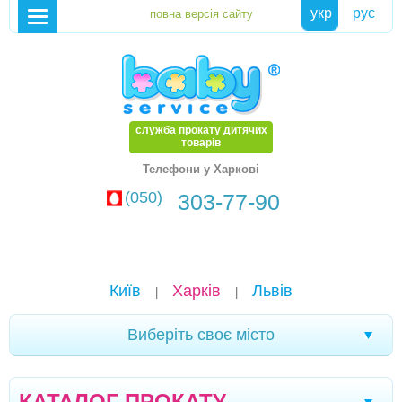
укр
рус
служба прокату дитячих
товарів
Телефони у Харкові
(050)
303-77-90
Київ
Харків
Львів
|
|
Виберіть своє місто
Біла Церква
Олександрія
Чернігів
|
|
|
КАТАЛОГ ПРОКАТУ
Стрий
Дрогобич
Херсон
Тернопіль
|
|
|
|