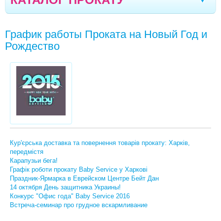
ТЕХНІКА KARCHER ТА РІЗНЕ
Івано-Франківськ
Моршин
Трускавець
|
|
|
График работы Проката на Новый Год и
АВТОКРІСЛА
Севастополь
Чернівці
Кривий Ріг
Ялта
|
|
|
|
Рождество
КОЛЯСКИ
Мелітополь
Кременчук
Новомоcковськ
|
|
|
ВАГИ ДИТЯЧІ
Хмельницький
Кам'янське
Маріуполь
|
|
|
КАЧЕЛЬКИ, ЗАКОЛИСУЮЧI ЦЕНТРИ
Кишинів
Северодонецьк
Полтава
|
|
|
КРIСЛА-ГОЙДАЛКИ, ШЕЗЛОНГИ
Кропивницький
Луганськ
Черкаси
|
|
|
КОКОНИ, ЛIЖЕЧКА
Бориспіль
Вінниця
Суми
Дніпро
|
|
|
|
Кур'єрська доставка та повернення товарів прокату: Харків,
ЛIЖЕЧКА-МАНЕЖI
передмістя
Одеса
Миколаїв
Запоріжжя
Житомир
|
|
|
|
Карапузьи бега!
МАНЕЖІ, ОГОРОЖІ
Графік роботи прокату Baby Service у Харкові
Луцьк
Вараш
Бровари
Рівне
|
|
|
Праздник-Ярмарка в Еврейском Центре Бейт Дан
МОЛОКОВІДСМОКТУВАЧІ
14 октября День защитника Украины!
Конкурс "Офис года" Baby Service 2016
ФОТОТЕРАПІЯ. МЕДИЧНІ ПРИЛАДИ
Встреча-семинар про грудное вскармливание