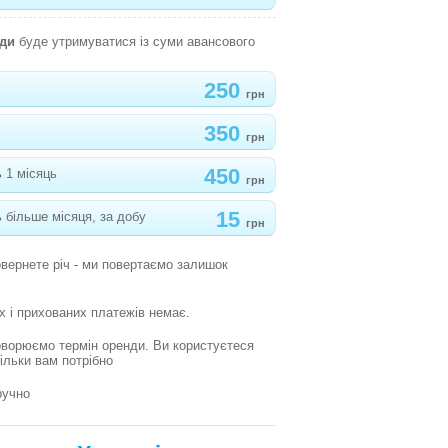
нди
буде утримуватися із суми авансового
250
грн
350
грн
450
 1 місяць
грн
15
 більше місяця, за добу
грн
овернете річ - ми повертаємо залишок
х і прихованих платежів немає.
оворюємо термін оренди. Ви користуєтеся
кільки вам потрібно
ручно