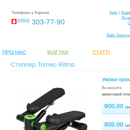
Телефони у Харкові
Київ
|
Льві
Луга
(050)
303-77-90
С
Baby Service
ПРО НАС
ВІДГУКИ
СТАТТІ
Степпер Torneo Ritmo
Умови прок
Ви вносите
авансовий пла
900.00
гр
800.00
гр