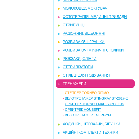
МАНЕЖІ, ОГОРОЖІ
МОЛОКОВІДСМОКТУВАЧІ
ФОТОТЕРАПІЯ. МЕДИЧНІ ПРИЛАДИ
СТРИБУНЦI
РАДІОНЯНІ, ВІДЕОНЯНІ
РОЗВИВАЮЧІ ІГРАШКИ
РОЗВИВАЮЧI МУЗИЧНI СТОЛИКИ
РЮКЗАКИ, СЛIНГИ
СТЕРИЛIЗАТОРИ
СТIЛЬЦІ ДЛЯ ГОДУВАННЯ
ТРЕНАЖЕРИ
-
СТЕППЕР TORNEO RITMO
-
ВЕЛОТРЕНАЖЕР STINGRAY ST-2617-E
-
ОРБІТРЕК TORNEO MADISON C-515
-
ОРБИТРЕК HOUSEFIT
-
ВЕЛОТРЕНАЖЕР ENERGYFIT
ХОДУНКИ, ШТОВХАЧИ, БIГУНКИ
АКЦІЙНІ КОМПЛЕКТИ ТЕХНІКИ