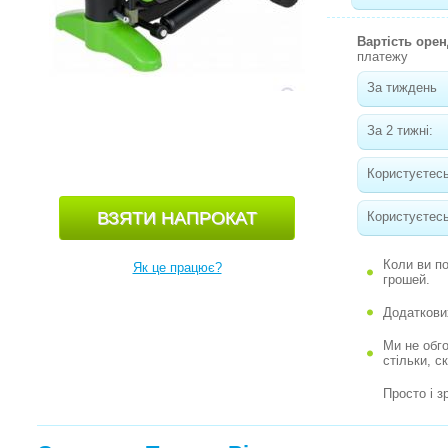
Вартість оре
платежу
За тиждень
За 2 тижні:
Користуєтесь
Користуєтесь
Коли ви п
Як це працює?
грошей.
Додаткови
Ми не обг
стільки, с
Просто і з