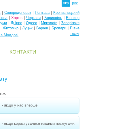
укр
рус
в
|
Северодонецьк
|
Полтава
|
Кропивницький
нськ
|
Харків
|
Черкаси
|
Бориспіль
|
Вінниця
уми
|
Дніпро
|
Одеса
|
Миколаїв
|
Запоріжжя
Житомир
|
Луцьк
|
Вараш
|
Бровари
|
Рівне
Travel
 в Молдові
КОНТАКТИ
ату
тіж:
- якщо у нас вперше;
н
- якщо користувалися нашими послугами;
н