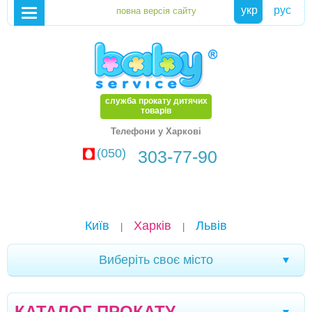
укр
рус
служба прокату дитячих
товарів
Телефони у Харкові
(050)
303-77-90
Київ
Харків
Львів
|
|
Виберіть своє місто
Біла Церква
Олександрія
Чернігів
|
|
|
КАТАЛОГ ПРОКАТУ
Стрий
Дрогобич
Херсон
Тернопіль
|
|
|
|