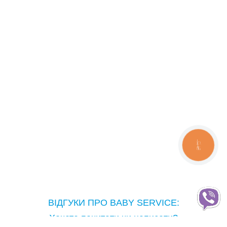
СТРИБУНЦI
РАДІОНЯНІ, ВІДЕОНЯНІ
РОЗВИВАЮЧІ ІГРАШКИ
РОЗВИВАЮЧI МУЗИЧНI СТОЛИКИ
РЮКЗАКИ, СЛIНГИ
СТЕРИЛIЗАТОРИ
СТIЛЬЦІ ДЛЯ ГОДУВАННЯ
ТРЕНАЖЕРИ
КНОПКА
ЗВ'ЯЗКУ
ХОДУНКИ, ШТОВХАЧИ, БIГУНКИ
АКЦІЙНІ КОМПЛЕКТИ ТЕХНІКИ
ДИТЯЧІ СВЯТА
ВІДГУКИ ПРО BABY SERVICE:
Хочете почитати чи написати?