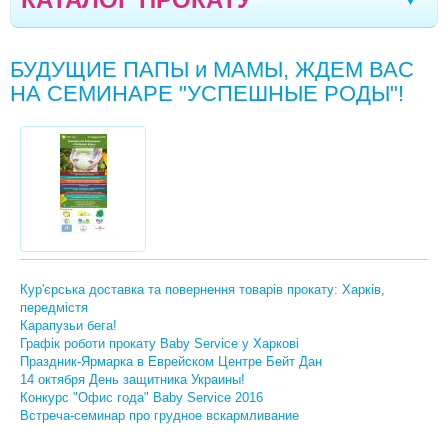
ТЕХНІКА KARCHER ТА РІЗНЕ
Івано-Франківськ
Моршин
Трускавець
|
|
|
БУДУЩИЕ ПАПЫ и МАМЫ, ЖДЕМ ВАС
АВТОКРІСЛА
Севастополь
Чернівці
Кривий Ріг
Ялта
|
|
|
|
НА СЕМИНАРЕ "УСПЕШНЫЕ РОДЫ"!
КОЛЯСКИ
Мелітополь
Кременчук
Новомоcковськ
|
|
|
ВАГИ ДИТЯЧІ
Хмельницький
Кам'янське
Маріуполь
|
|
|
КАЧЕЛЬКИ, ЗАКОЛИСУЮЧI ЦЕНТРИ
Кишинів
Северодонецьк
Полтава
|
|
|
КРIСЛА-ГОЙДАЛКИ, ШЕЗЛОНГИ
Кропивницький
Луганськ
Черкаси
|
|
|
КОКОНИ, ЛIЖЕЧКА
Бориспіль
Вінниця
Суми
Дніпро
|
|
|
|
Кур'єрська доставка та повернення товарів прокату: Харків,
ЛIЖЕЧКА-МАНЕЖI
передмістя
Одеса
Миколаїв
Запоріжжя
Житомир
|
|
|
|
Карапузьи бега!
МАНЕЖІ, ОГОРОЖІ
Графік роботи прокату Baby Service у Харкові
Луцьк
Вараш
Бровари
Рівне
|
|
|
Праздник-Ярмарка в Еврейском Центре Бейт Дан
МОЛОКОВІДСМОКТУВАЧІ
14 октября День защитника Украины!
Конкурс "Офис года" Baby Service 2016
ФОТОТЕРАПІЯ. МЕДИЧНІ ПРИЛАДИ
Встреча-семинар про грудное вскармливание