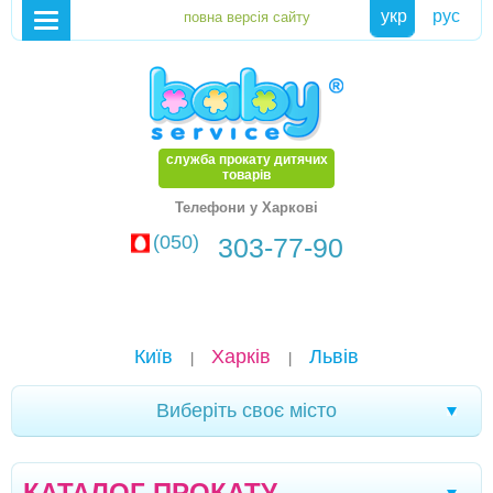
укр
рус
служба прокату дитячих
товарів
Телефони у Харкові
(050)
303-77-90
Київ
Харків
Львів
|
|
Виберіть своє місто
Стрий
Дрогобич
Херсон
Тернопіль
|
|
|
|
КАТАЛОГ ПРОКАТУ
Івано-Франківськ
Моршин
Трускавець
|
|
|