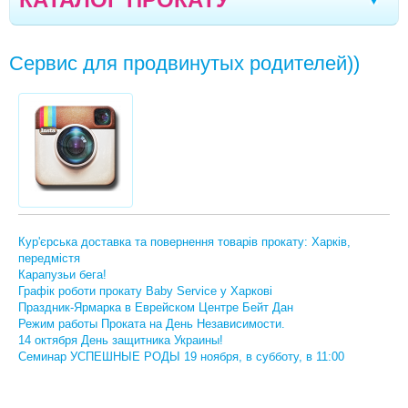
ТЕХНІКА KARCHER ТА РІЗНЕ
Севастополь
Чернівці
Кривий Ріг
Ялта
|
|
|
|
Сервис для продвинутых родителей))
АВТОКРІСЛА
Мелітополь
Кременчук
Новомоcковськ
|
|
|
КОЛЯСКИ
Хмельницький
Кам'янське
Маріуполь
|
|
|
ВАГИ ДИТЯЧІ
Біла Церква
Олександрія
Чернігів
|
|
|
КАЧЕЛЬКИ, ЗАКОЛИСУЮЧI ЦЕНТРИ
Кишинів
Северодонецьк
Полтава
|
|
|
КРIСЛА-ГОЙДАЛКИ, ШЕЗЛОНГИ
Кропивницький
Луганськ
Черкаси
|
|
|
КОКОНИ, ЛIЖЕЧКА
Кур'єрська доставка та повернення товарів прокату: Харків,
Бориспіль
Вінниця
Суми
Дніпро
|
|
|
|
передмістя
ЛIЖЕЧКА-МАНЕЖI
Карапузьи бега!
Одеса
Миколаїв
Запоріжжя
Житомир
Графік роботи прокату Baby Service у Харкові
|
|
|
|
Праздник-Ярмарка в Еврейском Центре Бейт Дан
МАНЕЖІ, ОГОРОЖІ
Режим работы Проката на День Независимости.
Луцьк
Вараш
Бровари
Рівне
|
|
|
14 октября День защитника Украины!
МОЛОКОВІДСМОКТУВАЧІ
Семинар УСПЕШНЫЕ РОДЫ 19 ноября, в субботу, в 11:00
ФОТОТЕРАПІЯ. МЕДИЧНІ ПРИЛАДИ