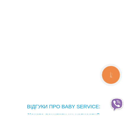
СТРИБУНЦI
РАДІОНЯНІ, ВІДЕОНЯНІ
РОЗВИВАЮЧІ ІГРАШКИ
РОЗВИВАЮЧI МУЗИЧНI СТОЛИКИ
РЮКЗАКИ, СЛIНГИ
СТЕРИЛIЗАТОРИ
СТIЛЬЦІ ДЛЯ ГОДУВАННЯ
КНОПКА
ТРЕНАЖЕРИ
ЗВ'ЯЗКУ
ХОДУНКИ, ШТОВХАЧИ, БIГУНКИ
АКЦІЙНІ КОМПЛЕКТИ ТЕХНІКИ
ВІДГУКИ ПРО BABY SERVICE:
ДИТЯЧІ СВЯТА
Хочете почитати чи написати?
Copyright © Baby Service, 2005-2026