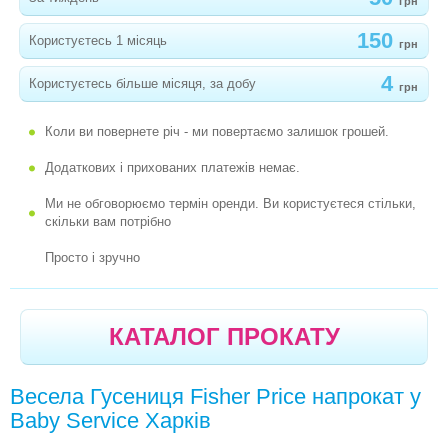
грн
-
КАТАЛКА-БІГОВЕЛ ЖИРАФ LITTLE TIKES
150
Користуєтесь 1 місяць
грн
-
РОЗУМНЕ ЦУЦЕНЧЯ FISHER PRICE
4
Користуєтесь більше місяця, за добу
-
ІГРОВИЙ ЦЕНТР BALLAPALOOZA FISHER
грн
PRICE
Коли ви повернете річ - ми повертаємо залишок грошей.
-
ЧУДОВИЙ БУДИНОЧОК LITTLE TIKES
Додаткових і прихованих платежів немає.
-
СЛОНЕНЯ FISHER PRICE
Ми не обговорюємо термін оренди. Ви користуєтеся стільки,
-
ВЕСЕЛА ГУСЕНИЦЯ FISHER PRICE
скільки вам потрібно
-
РОЗМОВЛЯЮЧА ФЕРМА CHICCO
Просто і зручно
РОЗВИВАЮЧI МУЗИЧНI СТОЛИКИ
РЮКЗАКИ, СЛIНГИ
КАТАЛОГ ПРОКАТУ
СТЕРИЛIЗАТОРИ
Весела Гусениця Fisher Price напрокат у
СТIЛЬЦІ ДЛЯ ГОДУВАННЯ
Baby Service Харків
ТРЕНАЖЕРИ