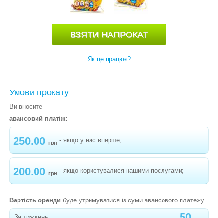
СТРИБУНЦI
РАДІОНЯНІ, ВІДЕОНЯНІ
РОЗВИВАЮЧІ ІГРАШКИ
Як це працює?
-
БІЗІБОРД ТРАКТОР BOOBAKIKI
-
АЛФАВІТНИЙ КУБ VTECH
Умови прокату
-
БІЗІБУДИНОЧОК BOOBAKIKI
Ви вносите
-
ЧАРІВНИЙ БУДИНОЧОК LITTLE TIKES
авансовий платіж:
-
ГРАЛЬНИЙ КОМПЛЕКС БУДИНОЧОК НА
250.00
ДЕРЕВІ
- якщо у нас вперше;
грн
-
БІЗІБОРД МАШИНКА ВЕЛИКА
200.00
- якщо користувалися нашими послугами;
-
СТОЛИК СТРИБУЧІ КУЛЬКИ
грн
-
БІЗІБОКС BOOBAKIKI
Вартість оренди
буде утримуватися із суми авансового платежу
-
КАЧАЛКА ЖИРАФА FISHER PRICE
50
За тиждень