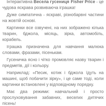
Інтерактивна
Весела гусениця Fisher Price
- це
чудова яскрава розвиваюча іграшка!
ХОДУНКИ, ШТОВХАЧИ, БIГУНКИ
Дуже симпатична - яскраві, різнобарвні частини
АКЦІЙНІ КОМПЛЕКТИ ТЕХНІКИ
на жовтій основі.
ДИТЯЧІ СВЯТА
Картинки все озвучені, на них зображено кілька
тварин, бджола, місяць, зірка, автомобіль,
корабель.
Іграшка призначена для навчання малюка
словами, фразами, пісенькам.
Гусеничка ясно і чітко промовляє назву тварин і
предметів, дії і кольору.
Наприклад: «Песик, котик і бджола їдуть на
машині, щоб побачити зірку», і це саме тоді, коли
картинки встановлені у відповідному порядку.
Має два режими: навчальний і просто
прослуховування забавних, веселих дитячих
пісень!