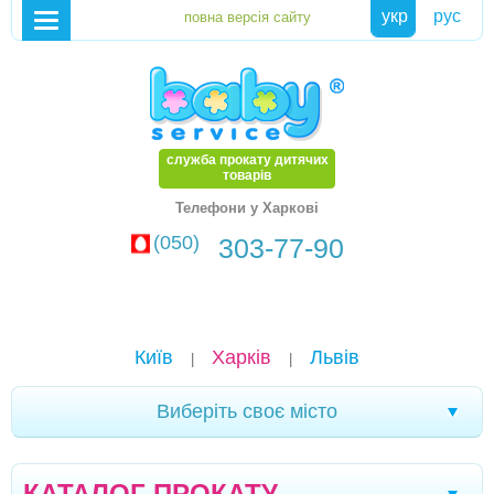
укр
рус
служба прокату дитячих
товарів
Телефони у Харкові
(050)
303-77-90
Київ
Харків
Львів
|
|
Виберіть своє місто
Кременчук
Новомоcковськ
Хмельницький
|
|
|
КАТАЛОГ ПРОКАТУ
Кам'янське
Маріуполь
Біла Церква
|
|
|