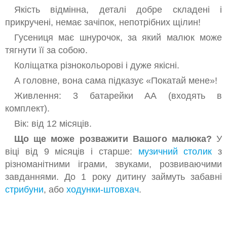
Якість відмінна, деталі добре складені і
прикручені, немає зачіпок, непотрібних щілин!
Гусениця має шнурочок, за який малюк може
тягнути її за собою.
Коліщатка різнокольорові і дуже якісні.
А головне, вона сама підказує «Покатай мене»!
Живлення: 3 батарейки АА (входять в
комплект).
Вік: від 12 місяців.
Що ще може розважити Вашого малюка?
У
віці від 9 місяців і старше:
музичний столик
з
різноманітними іграми, звуками, розвиваючими
завданнями. До 1 року дитину займуть забавні
стрибуни
, або
ходунки-штовхач
.