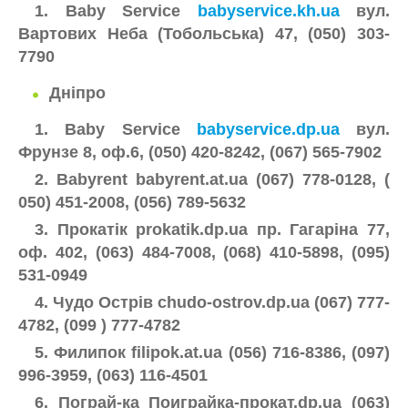
1. Baby Service
babyservice.kh.ua
вул.
Вартових Неба (Тобольська) 47, (050) 303-
7790
Дніпро
1. Baby Service
babyservice.dp.ua
вул.
Фрунзе 8, оф.6, (050) 420-8242, (067) 565-7902
2.
Babyrent babyrent.at.ua (067) 778-0128, (
050) 451-2008, (056) 789-5632
3.
Прокатік prokatik.dp.ua пр. Гагаріна 77,
оф. 402, (063) 484-7008, (068) 410-5898, (095)
531-0949
4. Чудо Острів chudo-ostrov.dp.ua (067) 777-
4782, (099 ) 777-4782
5. Филипок filipok.at.ua (056) 716-8386, (097)
996-3959, (063) 116-4501
6. Пограй-ка Поиграйка-прокат.dp.ua (063)