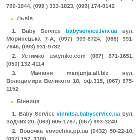
769-1944, (099 ) 333-1823, (096) 174-0142
Львів
1. Baby Service
babyservice.lviv.ua
вул.
Моринецька 7-А, (097) 909-8724, (066) 991-
7646, (093) 931-9782
2. Устимко ustymko.com (067) 671-1651,
(050) 132-4114
3. Манюня manjunja.all.biz вул.
Володимира Великого 18, оф.315, (067) 675-
1152
Вінниця
1. Baby Service
vinnitsa.babyservice.ua
вул.
Зодчих 20, (063) 605-1787, (067) 993-3240
2. Вовочка vovochka.pp.ua (0432) 50-22-10,
(097) 152- 1100