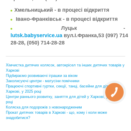
Хмельницький - в процесі відкриття
Івано-Франківськ - в процесі відкриття
Луцьк -
lutsk.babyservice.ua
вул.І.Франка,53
(097) 714-
28-28, (050) 714-28-28
Хімчистка дитячих колясок, автокрісел та інших дитячих товарів у
Харкові
Підбираємо розвиваючі іграшки за віком
Заколисуючі центри - матусіни помічники
Працюючі спортивні гуртки, секції, танці, басейни для дітей у
Харкові, у 2025 році
Центри раннього розвитку, заняття для дітей у Харкові, у 2025
році
Коляска для подорожів з новонародженим
Прокат дитячих товарів в Харкові - що, кому і коли може
знадобитися?