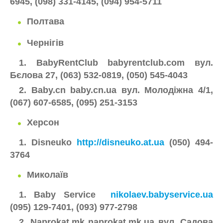
6945, (098) 331-4145, (094) 954-5711
Полтава
Чернігів
1. BabyRentClub
babyrentclub.com вул.
Бєлова 27, (063) 532-0819, (050) 545-4043
2. Baby.cn baby.cn.ua вул. Молодіжна 4/1,
(067) 607-6585, (095) 251-3153
Херсон
1. Disneuko
http://disneuko.at.ua
(050) 494-
3764
Миколаїв
1. Baby Service
nikolaev.babyservice.ua
(095) 129-7401, (093) 977-2798
2. Naprokat.mk naprokat.mk.ua вул. Садова