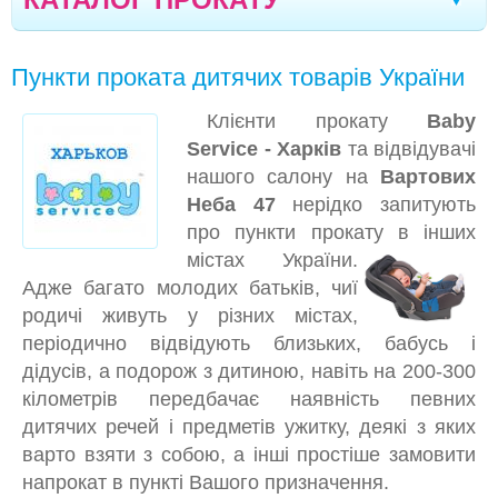
ТЕХНІКА KARCHER ТА РІЗНЕ
Олександрія
Чернігів
Стрий
Дрогобич
|
|
|
|
Пункти проката дитячих товарів України
АВТОКРІСЛА
Херсон
Тернопіль
Івано-Франківськ
|
|
|
Клієнти прокату
Baby
КОЛЯСКИ
Моршин
Трускавець
Севастополь
|
|
|
Service - Харків
та відвідувачі
ВАГИ ДИТЯЧІ
Чернівці
Кривий Ріг
Ялта
Мелітополь
нашого салону на
Вартових
|
|
|
|
Неба 47
нерідко запитують
КАЧЕЛЬКИ, ЗАКОЛИСУЮЧI ЦЕНТРИ
Кишинів
Северодонецьк
Полтава
|
|
|
про пункти прокату в інших
КРIСЛА-ГОЙДАЛКИ, ШЕЗЛОНГИ
містах України.
Кропивницький
Луганськ
Черкаси
|
|
|
Адже багато молодих батьків, чиї
КОКОНИ, ЛIЖЕЧКА
Бориспіль
Вінниця
Суми
Дніпро
|
|
|
|
родичі живуть у різних містах,
ЛIЖЕЧКА-МАНЕЖI
періодично відвідують близьких, бабусь і
Одеса
Миколаїв
Запоріжжя
Житомир
|
|
|
|
дідусів, а подорож з дитиною, навіть на 200-300
МАНЕЖІ, ОГОРОЖІ
Луцьк
Вараш
Бровари
Рівне
кілометрів передбачає наявність певних
|
|
|
МОЛОКОВІДСМОКТУВАЧІ
дитячих речей і предметів ужитку, деякі з яких
варто взяти з собою, а інші простіше замовити
ФОТОТЕРАПІЯ. МЕДИЧНІ ПРИЛАДИ
напрокат в пункті Вашого призначення.