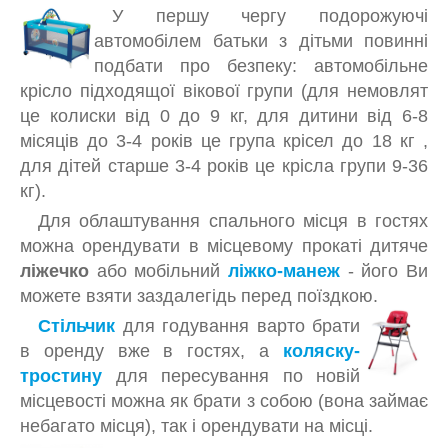
СТРИБУНЦI
У першу чергу подорожуючі
автомобілем батьки з дітьми повинні
РАДІОНЯНІ, ВІДЕОНЯНІ
подбати про безпеку: автомобільне
РОЗВИВАЮЧІ ІГРАШКИ
крісло підходящої вікової групи (для немовлят
це колиски від 0 до 9 кг, для дитини від 6-8
РОЗВИВАЮЧI МУЗИЧНI СТОЛИКИ
місяців до 3-4 років це група крісел до 18 кг ,
РЮКЗАКИ, СЛIНГИ
для дітей старше 3-4 років це крісла групи 9-36
кг).
СТЕРИЛIЗАТОРИ
Для облаштування спального місця в гостях
СТIЛЬЦІ ДЛЯ ГОДУВАННЯ
можна орендувати в місцевому прокаті дитяче
ліжечко
або мобільний
ліжко-манеж
- його Ви
ТРЕНАЖЕРИ
можете взяти заздалегідь перед поїздкою.
ХОДУНКИ, ШТОВХАЧИ, БIГУНКИ
Стільчик
для годування варто брати
АКЦІЙНІ КОМПЛЕКТИ ТЕХНІКИ
в оренду вже в гостях, а
коляску-
тростину
для пересування по новій
ДИТЯЧІ СВЯТА
місцевості можна як брати з собою (вона займає
небагато місця), так і орендувати на місці.