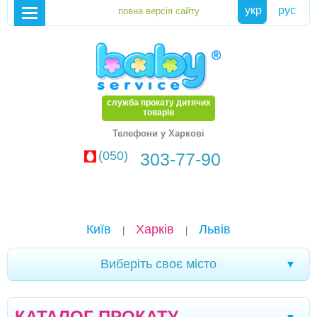
укр
рус
служба прокату дитячих
товарів
Телефони у Харкові
(050)
303-77-90
Київ
Харків
Львів
|
|
Виберіть своє місто
Кременчук
Новомоcковськ
Хмельницький
|
|
|
КАТАЛОГ ПРОКАТУ
Кам'янське
Маріуполь
Біла Церква
|
|
|